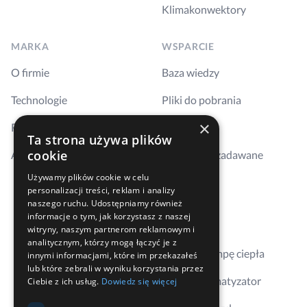
Klimakonwektory
MARKA
WSPARCIE
O firmie
Baza wiedzy
Technologie
Pliki do pobrania
×
Realizacje
Szkolenia
Ta strona używa plików
cookie
Aktualności
Najczęściej zadawane
pytania
Używamy plików cookie w celu
personalizacji treści, reklam i analizy
Kontakt
naszego ruchu. Udostępniamy również
informacje o tym, jak korzystasz z naszej
Gdzie kupić
witryny, naszym partnerom reklamowym i
analitycznym, którzy mogą łączyć je z
Dobierz pompę ciepła
innymi informacjami, które im przekazałeś
lub które zebrali w wyniku korzystania przez
Dobierz klimatyzator
Ciebie z ich usług.
Dowiedz się więcej