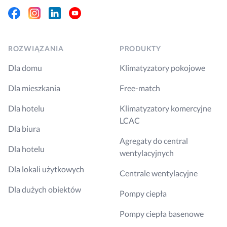
Facebook
Instagram
Linkedin
Youtube
ROZWIĄZANIA
PRODUKTY
Dla domu
Klimatyzatory pokojowe
Dla mieszkania
Free-match
Dla hotelu
Klimatyzatory komercyjne
LCAC
Dla biura
Agregaty do central
Dla hotelu
wentylacyjnych
Dla lokali użytkowych
Centrale wentylacyjne
Dla dużych obiektów
Pompy ciepła
Pompy ciepła basenowe