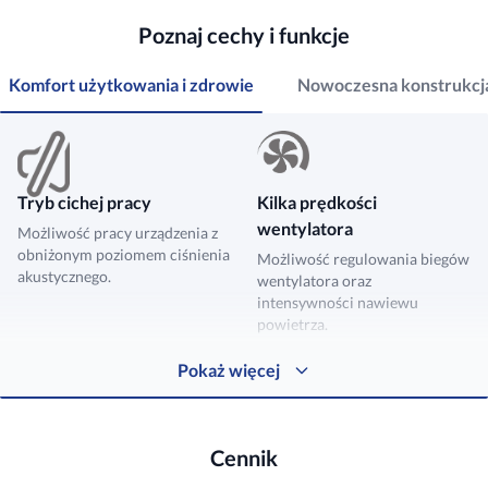
Poznaj cechy i funkcje
Komfort użytkowania i zdrowie
Nowoczesna konstrukcj
Tryb cichej pracy
Kilka prędkości
wentylatora
Możliwość pracy urządzenia z
obniżonym poziomem ciśnienia
Możliwość regulowania biegów
akustycznego.
wentylatora oraz
intensywności nawiewu
powietrza.
Pokaż więcej
Funkcja osuszania
Cennik
Możliwość usuwania wilgoci z
powietrza wewnętrznego.