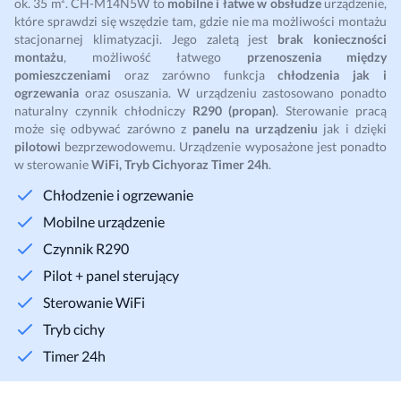
ok. 35 m². CH-M14N5W to
mobilne i łatwe w obsłudze
urządzenie,
które sprawdzi się wszędzie tam, gdzie nie ma możliwości montażu
stacjonarnej klimatyzacji. Jego zaletą jest
brak konieczności
montażu
, możliwość łatwego
przenoszenia między
pomieszczeniami
oraz zarówno funkcja
chłodzenia jak i
ogrzewania
oraz osuszania. W urządzeniu zastosowano ponadto
naturalny czynnik chłodniczy
R290 (propan)
. Sterowanie pracą
może się odbywać zarówno z
panelu na urządzeniu
jak i dzięki
pilotowi
bezprzewodowemu. Urządzenie wyposażone jest ponadto
w sterowanie
WiFi, Tryb Cichyoraz Timer 24h
.
Chłodzenie i ogrzewanie
Mobilne urządzenie
Czynnik R290
Pilot + panel sterujący
Sterowanie WiFi
Tryb cichy
Timer 24h