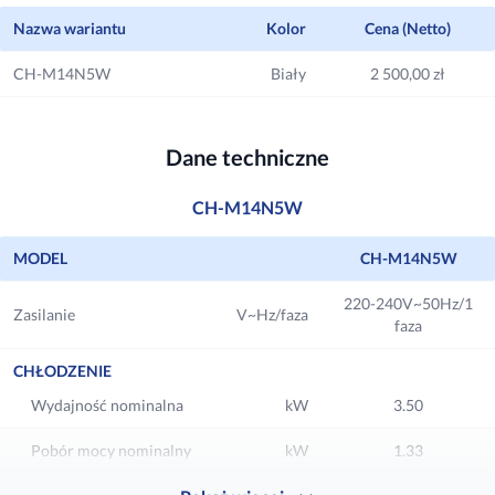
Nazwa wariantu
Kolor
Cena (Netto)
CH-M14N5W
Biały
2 500,00 zł
Dane techniczne
CH-M14N5W
MODEL
CH-M14N5W
220-240V~50Hz/1
Zasilanie
V~Hz/faza
faza
CHŁODZENIE
Wydajność nominalna
kW
3.50
Pobór mocy nominalny
kW
1.33