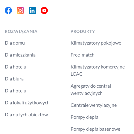
Facebook
Instagram
Linkedin
Youtube
ROZWIĄZANIA
PRODUKTY
Dla domu
Klimatyzatory pokojowe
Dla mieszkania
Free-match
Dla hotelu
Klimatyzatory komercyjne
LCAC
Dla biura
Agregaty do central
Dla hotelu
wentylacyjnych
Dla lokali użytkowych
Centrale wentylacyjne
Dla dużych obiektów
Pompy ciepła
Pompy ciepła basenowe