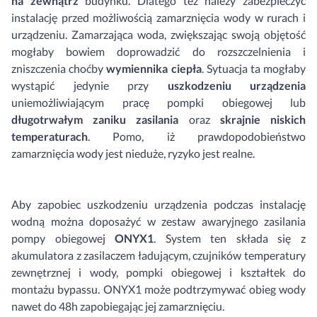
na zewnątrz
budynku. Dlatego też należy zabezpieczyć
instalację przed możliwością zamarznięcia wody w rurach i
urządzeniu. Zamarzająca woda, zwiększając swoją objętość
mogłaby bowiem doprowadzić do rozszczelnienia i
zniszczenia choćby
wymiennika ciepła
. Sytuacja ta mogłaby
wystąpić jedynie przy
uszkodzeniu urządzenia
uniemożliwiającym pracę pompki obiegowej lub
długotrwałym zaniku zasilania
oraz
skrajnie niskich
temperaturach
. Pomo, iż prawdopodobieństwo
zamarznięcia wody jest nieduże, ryzyko jest realne.
Aby zapobiec uszkodzeniu urządzenia podczas instalację
wodną można doposażyć w zestaw awaryjnego zasilania
pompy obiegowej
ONYX1
. System ten składa się z
akumulatora z zasilaczem ładującym, czujników temperatury
zewnętrznej i wody, pompki obiegowej i kształtek do
montażu bypassu. ONYX1 może podtrzymywać obieg wody
nawet do 48h zapobiegając jej zamarznięciu.