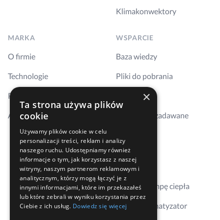
Klimakonwektory
MARKA
WSPARCIE
O firmie
Baza wiedzy
Technologie
Pliki do pobrania
×
Realizacje
Szkolenia
Ta strona używa plików
cookie
Aktualności
Najczęściej zadawane
pytania
Używamy plików cookie w celu
personalizacji treści, reklam i analizy
Kontakt
naszego ruchu. Udostępniamy również
informacje o tym, jak korzystasz z naszej
Gdzie kupić
witryny, naszym partnerom reklamowym i
analitycznym, którzy mogą łączyć je z
Dobierz pompę ciepła
innymi informacjami, które im przekazałeś
lub które zebrali w wyniku korzystania przez
Dobierz klimatyzator
Ciebie z ich usług.
Dowiedz się więcej