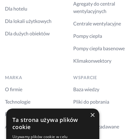
Agregaty do central
Dla hotelu
wentylacyjnych
Dla lokali użytkowych
Centrale wentylacyjne
Dla dużych obiektów
Pompy ciepła
Pompy ciepła basenowe
Klimakonwektory
MARKA
WSPARCIE
O firmie
Baza wiedzy
Technologie
Pliki do pobrania
×
Realizacje
Szkolenia
Ta strona używa plików
cookie
Aktualności
Najczęściej zadawane
pytania
Używamy plików cookie w celu