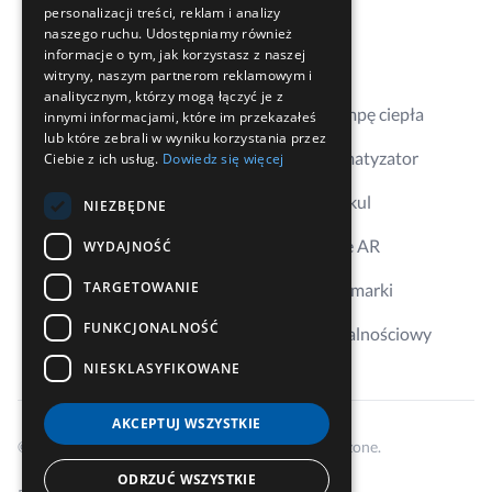
personalizacji treści, reklam i analizy
Kontakt
naszego ruchu. Udostępniamy również
informacje o tym, jak korzystasz z naszej
Gdzie kupić
witryny, naszym partnerom reklamowym i
analitycznym, którzy mogą łączyć je z
Dobierz pompę ciepła
innymi informacjami, które im przekazałeś
lub które zebrali w wyniku korzystania przez
Dobierz klimatyzator
Ciebie z ich usług.
Dowiedz się więcej
Aplikacja Erkul
NIEZBĘDNE
Wizualizacje AR
WYDAJNOŚĆ
TARGETOWANIE
Ambasador marki
FUNKCJONALNOŚĆ
Program lojalnościowy
NIESKLASYFIKOWANE
AKCEPTUJ WSZYSTKIE
© 2026 Cooper&Hunter, Wszelkie prawa zastrzeżone.
ODRZUĆ WSZYSTKIE