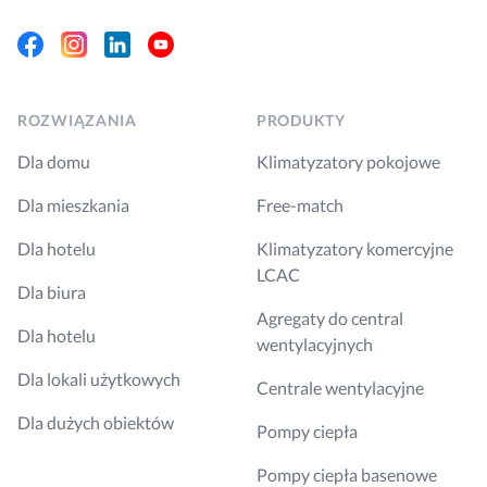
Facebook
Instagram
Linkedin
Youtube
ROZWIĄZANIA
PRODUKTY
Dla domu
Klimatyzatory pokojowe
Dla mieszkania
Free-match
Dla hotelu
Klimatyzatory komercyjne
LCAC
Dla biura
Agregaty do central
Dla hotelu
wentylacyjnych
Dla lokali użytkowych
Centrale wentylacyjne
Dla dużych obiektów
Pompy ciepła
Pompy ciepła basenowe