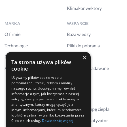
Klimakonwektory
MARKA
WSPARCIE
O firmie
Baza wiedzy
Technologie
Pliki do pobrania
×
Realizacje
Szkolenia
Ta strona używa plików
cookie
Aktualności
Najczęściej zadawane
pytania
Używamy plików cookie w celu
personalizacji treści, reklam i analizy
Kontakt
naszego ruchu. Udostępniamy również
informacje o tym, jak korzystasz z naszej
Gdzie kupić
witryny, naszym partnerom reklamowym i
analitycznym, którzy mogą łączyć je z
Dobierz pompę ciepła
innymi informacjami, które im przekazałeś
lub które zebrali w wyniku korzystania przez
Dobierz klimatyzator
Ciebie z ich usług.
Dowiedz się więcej