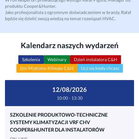
produktu Cooper&Hunter.
Jako profesjonalista z ogromnym doświadczeniem w branży, Rafał
będzie się dzielić swoją wiedzą na temat rozwiązań HVAC.
Kalendarz naszych wydarzeń
Szkolenia
Webinary
Dzień instalatora C&H
Dni Mistrzów Klimatu C&H
Ucz się kiedy chcesz
12/08/2026
10:00 - 13:30
SZKOLENIE PRODUKTOWO-TECHNICZNE
SYSTEMY KLIMATYZACJI VRF CHV
COOPER&HUNTER DLA INSTALATORÓW
ON-LINE