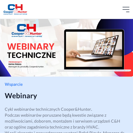
Wsparcie
Webinary
Cykl webinarów technicznych Cooper&Hunter
.
Podczas webinarów poruszane będą kwestie związane z
możliwościami, doborem, montażem i serwisem urządzeń C&H
oraz ogólne zagadnienia techniczne z branży HVAC.
W roli eksperta i prowadzącego wystąpi Rafał Piguła, Manager ds.