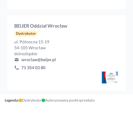
BEIJER Oddział Wrocław
Dystrybutor
ul. Północna 15-19
54-105 Wrocław
dolnośląskie
wroclaw@beijer.pl
71 354 03 80
Legenda:
Dystrybutor
Autoryzowany punkt sprzedaży
BESTKLIM
Dystrybutor
ul. Masłowiecka 8
03-992 Warszawa