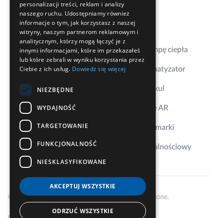
570 211 543
personalizacji treści, reklam i analizy
Kontakt
naszego ruchu. Udostępniamy również
https://climastore.pl/
informacje o tym, jak korzystasz z naszej
Gdzie kupić
witryny, naszym partnerom reklamowym i
analitycznym, którzy mogą łączyć je z
Dobierz pompę ciepła
innymi informacjami, które im przekazałeś
lub które zebrali w wyniku korzystania przez
ELGRA W.E. Kubik Sp. Jawna
Dobierz klimatyzator
Ciebie z ich usług.
Dowiedz się więcej
Dystrybutor
Aplikacja Erkul
ul. Kępska 21
NIEZBĘDNE
45-129 Opole
Wizualizacje AR
WYDAJNOŚĆ
opolskie
sklep@elgra.info.pl
TARGETOWANIE
Ambasador marki
601556067
FUNKCJONALNOŚĆ
https://elgracool.pl/
Program lojalnościowy
NIESKLASYFIKOWANE
AKCEPTUJ WSZYSTKIE
ELGRA W.E. Kubik Sp. Jawna
© 2026 Cooper&Hunter, Wszelkie prawa zastrzeżone.
Dystrybutor
ODRZUĆ WSZYSTKIE
Polityka prywatności i cookies
Regulamin