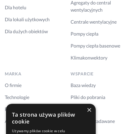
CALSEN Piotr Grygorczyk
Agregaty do central
Dla hotelu
Dystrybutor
wentylacyjnych
Aleja Piłsudskiego 77a
Dla lokali użytkowych
Centrale wentylacyjne
10-449 Olsztyn
warmińsko-mazurskie
Dla dużych obiektów
Pompy ciepła
biuro@calsen.pl
796 225 736
Pompy ciepła basenowe
https://calsen.pl/
Klimakonwektory
MARKA
WSPARCIE
O firmie
Baza wiedzy
CLIMASTORE Cezary Sitkiewicz
Technologie
Pliki do pobrania
Dystrybutor
×
ul. Wały Dwernickiego 117/121 lok.1
Realizacje
Szkolenia
Ta strona używa plików
42-202 Częstochowa
cookie
śląskie
Aktualności
Najczęściej zadawane
biuro.climastore@gmail.com
pytania
Używamy plików cookie w celu