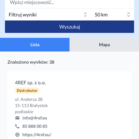
Filtruj wyniki
50 km
Wyszukaj
Lista
Mapa
Znaleziono wyników: 38
4REF sp. z o.o.
Dystrybutor
ul. Andersa 38
15-113 Białystok
podlaskie
info@4ref.eu
85 888 00 85
https://4ref.eu/