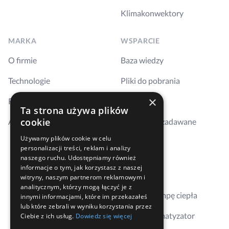
Klimakonwektory
MARKA
WSPARCIE
O firmie
Baza wiedzy
Technologie
Pliki do pobrania
×
Realizacje
Szkolenia
Ta strona używa plików
cookie
Aktualności
Najczęściej zadawane
pytania
Używamy plików cookie w celu
personalizacji treści, reklam i analizy
Kontakt
naszego ruchu. Udostępniamy również
informacje o tym, jak korzystasz z naszej
Gdzie kupić
witryny, naszym partnerom reklamowym i
analitycznym, którzy mogą łączyć je z
Dobierz pompę ciepła
innymi informacjami, które im przekazałeś
lub które zebrali w wyniku korzystania przez
Dobierz klimatyzator
Ciebie z ich usług.
Dowiedz się więcej