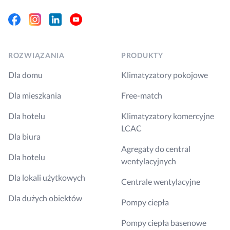
Facebook
Instagram
Linkedin
Youtube
ROZWIĄZANIA
PRODUKTY
Dla domu
Klimatyzatory pokojowe
Dla mieszkania
Free-match
Dla hotelu
Klimatyzatory komercyjne
LCAC
Dla biura
Agregaty do central
Dla hotelu
wentylacyjnych
Dla lokali użytkowych
Centrale wentylacyjne
Dla dużych obiektów
Pompy ciepła
Pompy ciepła basenowe