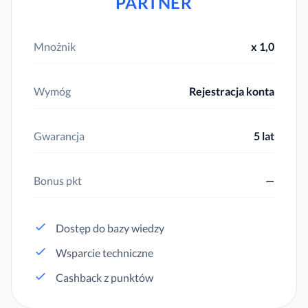
PARTNER
Mnożnik
x 1,0
Wymóg
Rejestracja konta
Gwarancja
5 lat
Bonus pkt
—
Dostęp do bazy wiedzy
Wsparcie techniczne
Cashback z punktów