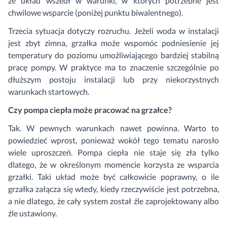
że układ wszedł w warunki, w których potrzebne jest
chwilowe wsparcie (poniżej punktu biwalentnego).
Trzecia sytuacja dotyczy rozruchu. Jeżeli woda w instalacji
jest zbyt zimna, grzałka może wspomóc podniesienie jej
temperatury do poziomu umożliwiającego bardziej stabilną
pracę pompy. W praktyce ma to znaczenie szczególnie po
dłuższym postoju instalacji lub przy niekorzystnych
warunkach startowych.
Czy pompa ciepła może pracować na grzałce?
Tak. W pewnych warunkach nawet powinna. Warto to
powiedzieć wprost, ponieważ wokół tego tematu narosło
wiele uproszczeń. Pompa ciepła nie staje się zła tylko
dlatego, że w określonym momencie korzysta ze wsparcia
grzałki. Taki układ może być całkowicie poprawny, o ile
grzałka załącza się wtedy, kiedy rzeczywiście jest potrzebna,
a nie dlatego, że cały system został źle zaprojektowany albo
źle ustawiony.