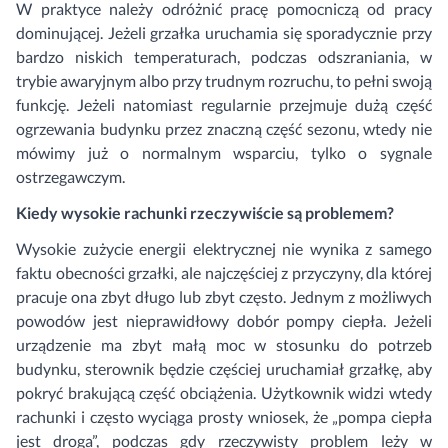
W praktyce należy odróżnić pracę pomocniczą od pracy
dominującej. Jeżeli grzałka uruchamia się sporadycznie przy
bardzo niskich temperaturach, podczas odszraniania, w
trybie awaryjnym albo przy trudnym rozruchu, to pełni swoją
funkcję. Jeżeli natomiast regularnie przejmuje dużą część
ogrzewania budynku przez znaczną część sezonu, wtedy nie
mówimy już o normalnym wsparciu, tylko o sygnale
ostrzegawczym.
Kiedy wysokie rachunki rzeczywiście są problemem?
Wysokie zużycie energii elektrycznej nie wynika z samego
faktu obecności grzałki, ale najczęściej z przyczyny, dla której
pracuje ona zbyt długo lub zbyt często. Jednym z możliwych
powodów jest nieprawidłowy dobór pompy ciepła. Jeżeli
urządzenie ma zbyt małą moc w stosunku do potrzeb
budynku, sterownik będzie częściej uruchamiał grzałkę, aby
pokryć brakującą część obciążenia. Użytkownik widzi wtedy
rachunki i często wyciąga prosty wniosek, że „pompa ciepła
jest droga”, podczas gdy rzeczywisty problem leży w