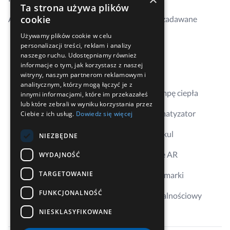
Ta strona używa plików
cookie
Aktualności
Najczęściej zadawane
pytania
Używamy plików cookie w celu
personalizacji treści, reklam i analizy
Kontakt
naszego ruchu. Udostępniamy również
informacje o tym, jak korzystasz z naszej
Gdzie kupić
witryny, naszym partnerom reklamowym i
analitycznym, którzy mogą łączyć je z
Dobierz pompę ciepła
innymi informacjami, które im przekazałeś
lub które zebrali w wyniku korzystania przez
Dobierz klimatyzator
Ciebie z ich usług.
Dowiedz się więcej
Aplikacja Erkul
NIEZBĘDNE
Wizualizacje AR
WYDAJNOŚĆ
TARGETOWANIE
Ambasador marki
FUNKCJONALNOŚĆ
Program lojalnościowy
NIESKLASYFIKOWANE