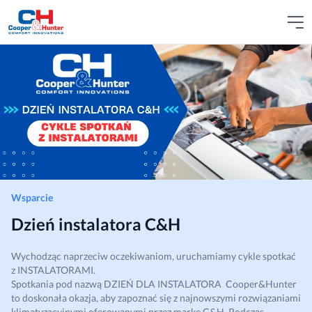
Wsparcie
Dzień instalatora C&H
Wychodząc naprzeciw oczekiwaniom, uruchamiamy cykle spotkać
z INSTALATORAMI.
Spotkania pod nazwą DZIEŃ DLA INSTALATORA Cooper&Hunter
to doskonała okazja, aby zapoznać się z najnowszymi rozwiązaniami
klimatyzacyjnymi oferowanymi przez markę C&H. Podczas