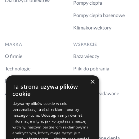
Dla dużych obiektów
Pompy ciepła
Pompy ciepła basenowe
Klimakonwektory
MARKA
WSPARCIE
O firmie
Baza wiedzy
Technologie
Pliki do pobrania
×
Realizacje
Szkolenia
Ta strona używa plików
cookie
Aktualności
Najczęściej zadawane
pytania
Używamy plików cookie w celu
personalizacji treści, reklam i analizy
Kontakt
naszego ruchu. Udostępniamy również
informacje o tym, jak korzystasz z naszej
Gdzie kupić
witryny, naszym partnerom reklamowym i
analitycznym, którzy mogą łączyć je z
Dobierz pompę ciepła
innymi informacjami, które im przekazałeś