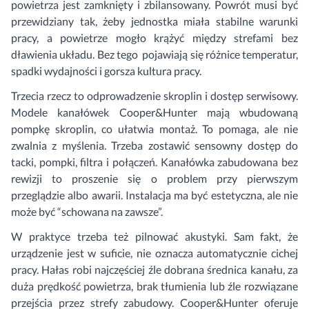
powietrza jest zamknięty i zbilansowany. Powrót musi być
przewidziany tak, żeby jednostka miała stabilne warunki
pracy, a powietrze mogło krążyć między strefami bez
dławienia układu. Bez tego pojawiają się różnice temperatur,
spadki wydajności i gorsza kultura pracy.
Trzecia rzecz to odprowadzenie skroplin i dostęp serwisowy.
Modele kanałówek Cooper&Hunter mają wbudowaną
pompkę skroplin, co ułatwia montaż. To pomaga, ale nie
zwalnia z myślenia. Trzeba zostawić sensowny dostęp do
tacki, pompki, filtra i połączeń. Kanałówka zabudowana bez
rewizji to proszenie się o problem przy pierwszym
przeglądzie albo awarii. Instalacja ma być estetyczna, ale nie
może być “schowana na zawsze”.
W praktyce trzeba też pilnować akustyki. Sam fakt, że
urządzenie jest w suficie, nie oznacza automatycznie cichej
pracy. Hałas robi najczęściej źle dobrana średnica kanału, za
duża prędkość powietrza, brak tłumienia lub źle rozwiązane
przejścia przez strefy zabudowy. Cooper&Hunter oferuje