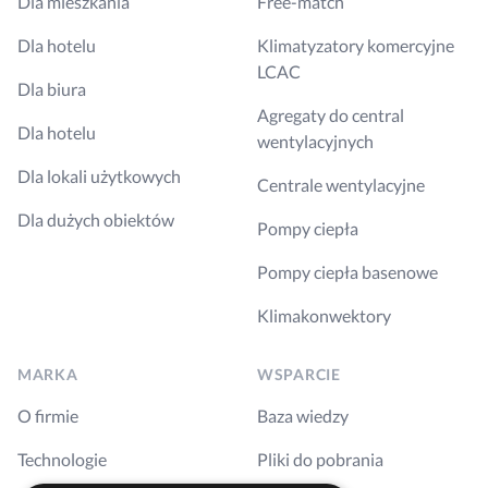
Dla mieszkania
Free-match
Dla hotelu
Klimatyzatory komercyjne
LCAC
Dla biura
Agregaty do central
Dla hotelu
wentylacyjnych
Dla lokali użytkowych
Centrale wentylacyjne
Dla dużych obiektów
Pompy ciepła
Pompy ciepła basenowe
Klimakonwektory
MARKA
WSPARCIE
O firmie
Baza wiedzy
Technologie
Pliki do pobrania