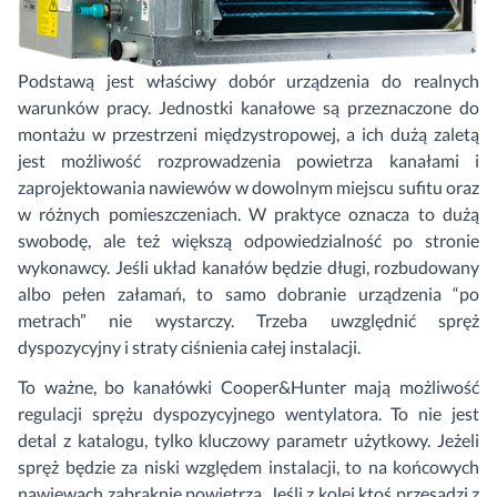
Podstawą jest właściwy dobór urządzenia do realnych
warunków pracy. Jednostki kanałowe są przeznaczone do
montażu w przestrzeni międzystropowej, a ich dużą zaletą
jest możliwość rozprowadzenia powietrza kanałami i
zaprojektowania nawiewów w dowolnym miejscu sufitu oraz
w różnych pomieszczeniach. W praktyce oznacza to dużą
swobodę, ale też większą odpowiedzialność po stronie
wykonawcy. Jeśli układ kanałów będzie długi, rozbudowany
albo pełen załamań, to samo dobranie urządzenia “po
metrach” nie wystarczy. Trzeba uwzględnić spręż
dyspozycyjny i straty ciśnienia całej instalacji.
To ważne, bo kanałówki Cooper&Hunter mają możliwość
regulacji sprężu dyspozycyjnego wentylatora. To nie jest
detal z katalogu, tylko kluczowy parametr użytkowy. Jeżeli
spręż będzie za niski względem instalacji, to na końcowych
nawiewach zabraknie powietrza. Jeśli z kolei ktoś przesadzi z