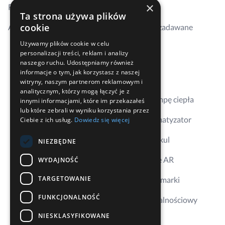
×
Realizacje
Szkolenia
Ta strona używa plików
cookie
Aktualności
Najczęściej zadawane
pytania
Używamy plików cookie w celu
personalizacji treści, reklam i analizy
Kontakt
naszego ruchu. Udostępniamy również
informacje o tym, jak korzystasz z naszej
Gdzie kupić
witryny, naszym partnerom reklamowym i
analitycznym, którzy mogą łączyć je z
Dobierz pompę ciepła
innymi informacjami, które im przekazałeś
lub które zebrali w wyniku korzystania przez
Dobierz klimatyzator
Ciebie z ich usług.
Dowiedz się więcej
Aplikacja Erkul
NIEZBĘDNE
Wizualizacje AR
WYDAJNOŚĆ
TARGETOWANIE
Ambasador marki
FUNKCJONALNOŚĆ
Program lojalnościowy
NIESKLASYFIKOWANE