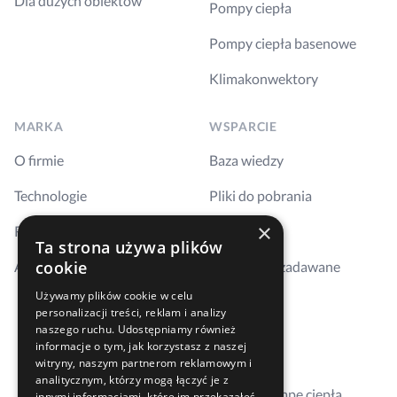
Dla dużych obiektów
Pompy ciepła
Pompy ciepła basenowe
Klimakonwektory
MARKA
WSPARCIE
O firmie
Baza wiedzy
Technologie
Pliki do pobrania
×
Realizacje
Szkolenia
Ta strona używa plików
cookie
Aktualności
Najczęściej zadawane
pytania
Używamy plików cookie w celu
personalizacji treści, reklam i analizy
Kontakt
naszego ruchu. Udostępniamy również
informacje o tym, jak korzystasz z naszej
Gdzie kupić
witryny, naszym partnerom reklamowym i
analitycznym, którzy mogą łączyć je z
Dobierz pompę ciepła
innymi informacjami, które im przekazałeś