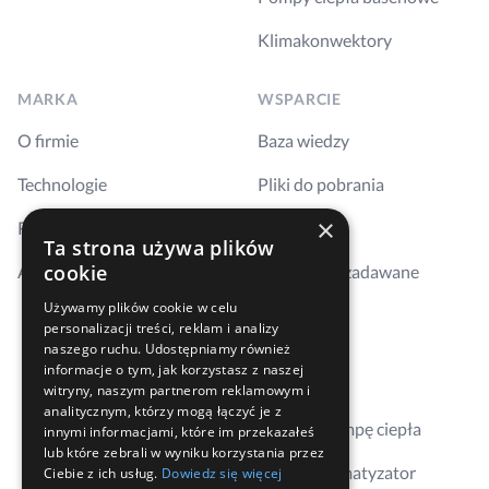
Klimakonwektory
MARKA
WSPARCIE
O firmie
Baza wiedzy
Technologie
Pliki do pobrania
×
Realizacje
Szkolenia
Ta strona używa plików
cookie
Aktualności
Najczęściej zadawane
pytania
Używamy plików cookie w celu
personalizacji treści, reklam i analizy
Kontakt
naszego ruchu. Udostępniamy również
informacje o tym, jak korzystasz z naszej
Gdzie kupić
witryny, naszym partnerom reklamowym i
analitycznym, którzy mogą łączyć je z
Dobierz pompę ciepła
innymi informacjami, które im przekazałeś
lub które zebrali w wyniku korzystania przez
Dobierz klimatyzator
Ciebie z ich usług.
Dowiedz się więcej