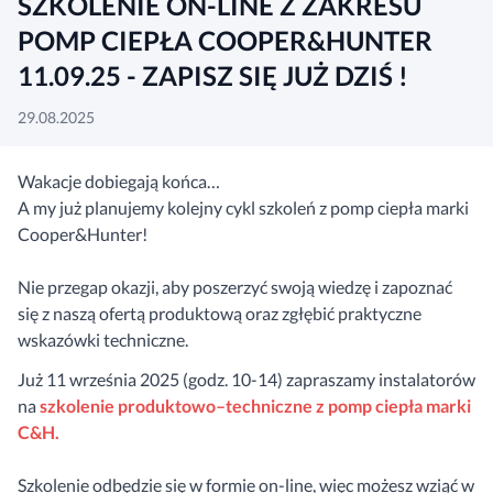
SZKOLENIE ON-LINE Z ZAKRESU
POMP CIEPŁA COOPER&HUNTER
11.09.25 - ZAPISZ SIĘ JUŻ DZIŚ !
29.08.2025
Wakacje dobiegają końca…
A my już planujemy kolejny cykl szkoleń z pomp ciepła marki
Cooper&Hunter!
Nie przegap okazji, aby poszerzyć swoją wiedzę i zapoznać
się z naszą ofertą produktową oraz zgłębić praktyczne
wskazówki techniczne.
Już 11 września 2025 (godz. 10-14) zapraszamy instalatorów
na
szkolenie produktowo–techniczne z pomp ciepła marki
C&H.
Szkolenie odbędzie się w formie on-line, więc możesz wziąć w