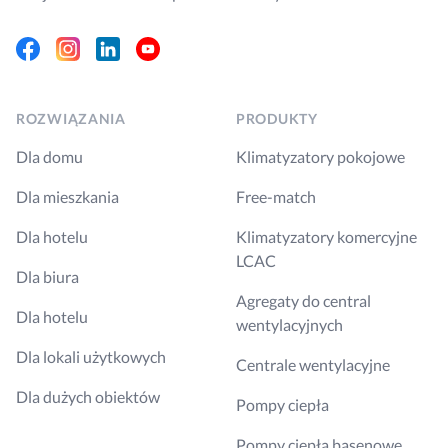
Facebook
Instagram
Linkedin
Youtube
ROZWIĄZANIA
PRODUKTY
Dla domu
Klimatyzatory pokojowe
Dla mieszkania
Free-match
Dla hotelu
Klimatyzatory komercyjne
LCAC
Dla biura
Agregaty do central
Dla hotelu
wentylacyjnych
Dla lokali użytkowych
Centrale wentylacyjne
Dla dużych obiektów
Pompy ciepła
Pompy ciepła basenowe