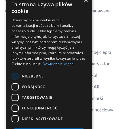
Ta strona używa plików
cookie
Aktualności
Najczęściej zadawane
pytania
Używamy plików cookie w celu
personalizacji treści, reklam i analizy
Kontakt
naszego ruchu. Udostępniamy również
informacje o tym, jak korzystasz z naszej
Gdzie kupić
witryny, naszym partnerom reklamowym i
analitycznym, którzy mogą łączyć je z
Dobierz pompę ciepła
innymi informacjami, które im przekazałeś
lub które zebrali w wyniku korzystania przez
Dobierz klimatyzator
Ciebie z ich usług.
Dowiedz się więcej
Aplikacja Erkul
NIEZBĘDNE
Wizualizacje AR
WYDAJNOŚĆ
TARGETOWANIE
Ambasador marki
FUNKCJONALNOŚĆ
Program lojalnościowy
NIESKLASYFIKOWANE