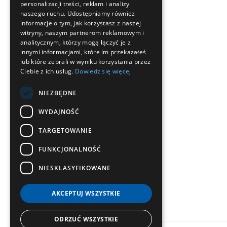
personalizacji treści, reklam i analizy
Facebook
Instagram
Linkedin
Youtube
naszego ruchu. Udostępniamy również
informacje o tym, jak korzystasz z naszej
witryny, naszym partnerom reklamowym i
analitycznym, którzy mogą łączyć je z
innymi informacjami, które im przekazałeś
lub które zebrali w wyniku korzystania przez
Ciebie z ich usług.
Dowiedz się więcej
NIEZBĘDNE
WYDAJNOŚĆ
TARGETOWANIE
FUNKCJONALNOŚĆ
NIESKLASYFIKOWANE
AKCEPTUJ WSZYSTKIE
ODRZUĆ WSZYSTKIE