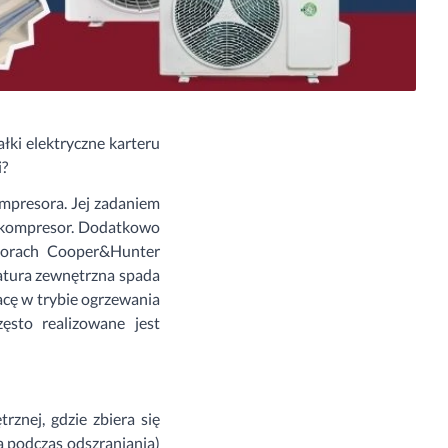
ki elektryczne karteru
i?
ompresora. Jej zadaniem
ić kompresor. Dodatkowo
atorach Cooper&Hunter
ratura zewnętrzna spada
racę w trybie ogrzewania
zęsto realizowane jest
rznej, gdzie zbiera się
a podczas odszraniania)