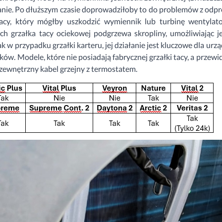
anie. Po dłuższym czasie doprowadziłoby to do problemów z od
acy, który mógłby uszkodzić wymiennik lub turbinę wentyla
h grzałka tacy ociekowej podgrzewa skropliny, umożliwiając j
k w przypadku grzałki karteru, jej działanie jest kluczowe dla urzą
ków. Modele, które nie posiadają fabrycznej grzałki tacy, a przew
 zewnętrzny kabel grzejny z termostatem.