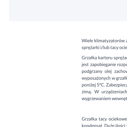
Wiele klimatyzatorów 
sprężarki i/lub tacy oci
Grzałka karteru spręża
jest zapobieganie rozp
podgrzany olej zacho
wyposażonych w grzałkę
poniżej 5°C. Zabezpiecz
zimą. W urządzeniach,
wygrzewaniem wewnętr
Grzałka tacy ociekowej
kondensat. Duże ilości