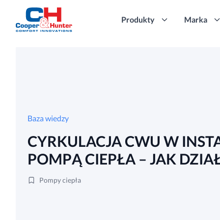
Produkty
Marka
Baza wiedzy
CYRKULACJA CWU W INSTA
POMPĄ CIEPŁA – JAK DZIA
Pompy ciepła