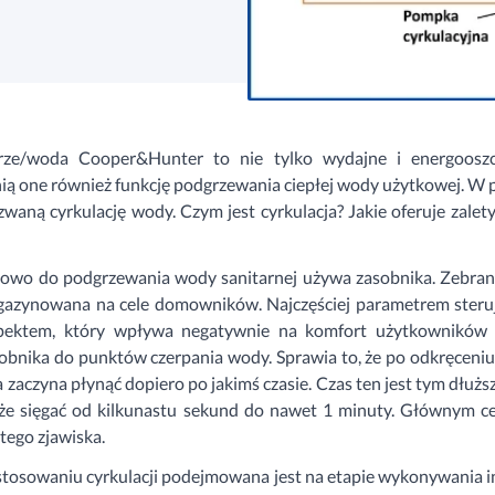
rze/woda Cooper&Hunter to nie tylko wydajne i energoosz
ią one również funkcję podgrzewania ciepłej wody użytkowej. 
zwaną cyrkulację wody. Czym jest cyrkulacja? Jakie oferuje zalety
owo do podgrzewania wody sanitarnej używa zasobnika. Zebra
gazynowana na cele domowników. Najczęściej parametrem steru
ktem, który wpływa negatywnie na komfort użytkowników je
obnika do punktów czerpania wody. Sprawia to, że po odkręceni
zaczyna płynąć dopiero po jakimś czasie. Czas ten jest tym dłużs
że sięgać od kilkunastu sekund do nawet 1 minuty. Głównym ce
tego zjawiska.
stosowaniu cyrkulacji podejmowana jest na etapie wykonywania in