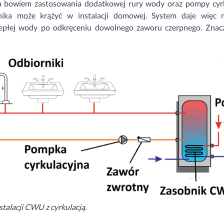
bowiem zastosowania dodatkowej rury wody oraz pompy cyrku
ika może krążyć w instalacji domowej. System daje więc m
epłej wody po odkręceniu dowolnego zaworu czerpnego. Znac
talacji CWU z cyrkulacją.