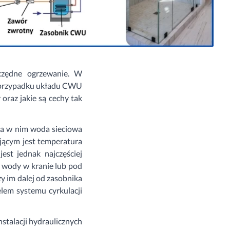
czędne ogrzewanie. W
W przypadku układu CWU
 oraz jakie są cechy tak
na w nim woda sieciowa
jącym jest temperatura
st jednak najczęściej
u wody w kranie lub pod
zy im dalej od zasobnika
lem systemu cyrkulacji
stalacji hydraulicznych