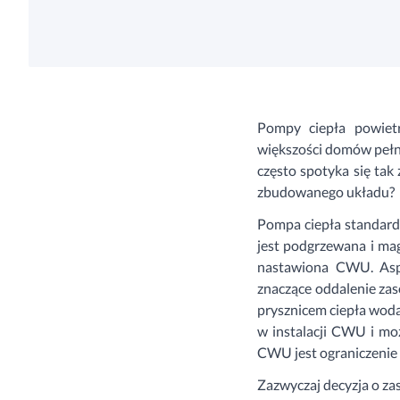
Pompy ciepła powiet
większości domów pełn
często spotyka się tak 
zbudowanego układu?
Pompa ciepła standard
jest podgrzewana i ma
nastawiona CWU. Aspe
znaczące oddalenie zas
prysznicem ciepła woda 
w instalacji CWU i mo
CWU jest ograniczenie 
Zazwyczaj decyzja o za