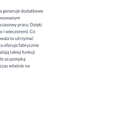
ka generuje dodatkowe
 stosowanym
czasowy pracy. Dzięki
 i wieczorem). Co
zwala to utrzymać
a oferuje fabrycznie
dają takiej funkcji
 że za pompką
wczas właśnie na