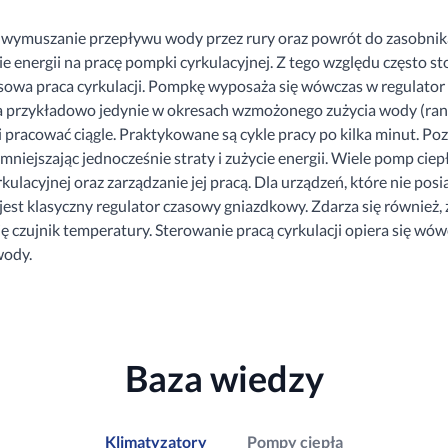
ny wymuszanie przepływu wody przez rury oraz powrót do zasobni
cie energii na pracę pompki cyrkulacyjnej. Z tego względu często
sowa praca cyrkulacji. Pompkę wyposaża się wówczas w regulator 
a przykładowo jedynie w okresach wzmożonego zużycia wody (rano
 pracować ciągle. Praktykowane są cykle pracy po kilka minut. Po
niejszając jednocześnie straty i zużycie energii. Wiele pomp ciepł
ulacyjnej oraz zarządzanie jej pracą. Dla urządzeń, które nie posia
est klasyczny regulator czasowy gniazdkowy. Zdarza się również,
ę czujnik temperatury. Sterowanie pracą cyrkulacji opiera się wó
wody.
Baza wiedzy
Klimatyzatory
Pompy ciepła