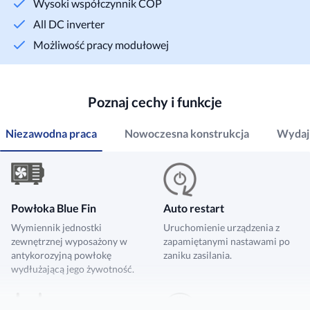
Wysoki współczynnik COP
All DC inverter
Możliwość pracy modułowej
Poznaj cechy i funkcje
Niezawodna praca
Nowoczesna konstrukcja
Wydajn
Powłoka Blue Fin
Auto restart
Wymiennik jednostki
Uruchomienie urządzenia z
zewnętrznej wyposażony w
zapamiętanymi nastawami po
antykorozyjną powłokę
zaniku zasilania.
wydłużającą jego żywotność.