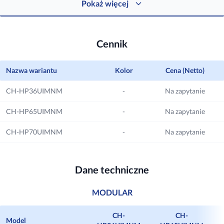
Pokaż więcej
Autodiagnoza
Start przy obniżonym
napięciu
Automatyczne wykrywanie
Cennik
usterek oraz komunikowanie
Bezpieczne uruchomienie
błędów odpowiednimi kodami.
urządzenia przy obniżonym
napięciu zasilania.
Nazwa wariantu
Kolor
Cena (Netto)
CH-HP36UIMNM
-
Na zapytanie
CH-HP65UIMNM
-
Na zapytanie
Zabezpieczenia pracy
Grzałka szczytowa (Opcja)
Urządzenie wyposażone w
Możliwość sterowania
CH-HP70UIMNM
-
Na zapytanie
funkcje i technologie
opcjonalną zewnętrzną grzałką
gwarantujące niezawodność
elektryczną szczytową.
działania oraz zabezpieczające
Dane techniczne
podzespoły.
MODULAR
CH-
CH-
Inteligentny system
Model