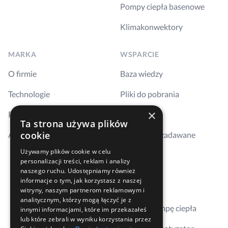
Pompy ciepła basenowe
Klimakonwektory
MARKA
WSPARCIE
O firmie
Baza wiedzy
Technologie
Pliki do pobrania
×
Realizacje
Szkolenia
Ta strona używa plików
cookie
Aktualności
Najczęściej zadawane
pytania
Używamy plików cookie w celu
personalizacji treści, reklam i analizy
Kontakt
naszego ruchu. Udostępniamy również
informacje o tym, jak korzystasz z naszej
Gdzie kupić
witryny, naszym partnerom reklamowym i
analitycznym, którzy mogą łączyć je z
Dobierz pompę ciepła
innymi informacjami, które im przekazałeś
lub które zebrali w wyniku korzystania przez