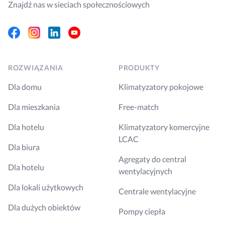
Znajdź nas w sieciach społecznościowych
Facebook
Instagram
Linkedin
Youtube
ROZWIĄZANIA
PRODUKTY
Dla domu
Klimatyzatory pokojowe
Dla mieszkania
Free-match
Dla hotelu
Klimatyzatory komercyjne
LCAC
Dla biura
Agregaty do central
Dla hotelu
wentylacyjnych
Dla lokali użytkowych
Centrale wentylacyjne
Dla dużych obiektów
Pompy ciepła