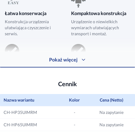
Łatwa konserwacja
Kompaktowa konstrukcja
Konstrukcja urządzenia
Urządzenie o niewielkich
ułatwiająca czyszczenie i
wymiarach ułatwiających
serwis.
transport i montaż.
Pokaż więcej
Urządzenie Monoblok
Ogrzewanie i
przygotowanie CWU
Konstrukcja urządzenia
monoblok.
Możliwość pracy w trybie
Cennik
ogrzewania i przygotowania
ciepłej wody użytkowej.
Nazwa wariantu
Kolor
Cena (Netto)
CH-HP35UIMRM
-
Na zapytanie
CH-HP65UIMRM
-
Na zapytanie