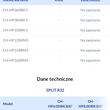
CH-HP06SIRK3
-
Na zapytanie
CH-HP08SIRK3
-
Na zapytanie
Zabezpieczenia pracy
Inteligentny system
odszraniania
Urządzenie wyposażone w
CH-HP10SIRK3
-
Na zapytanie
funkcje i technologie
Automatyczne i inteligentne
gwarantujące niezawodność
CH-HP12SIRM3
odszranianie urządzenia przez
-
Na zapytanie
działania oraz zabezpieczające
odwrócenie obiegu.
podzespoły.
CH-HP14SIRM3
-
Na zapytanie
CH-HP16SIRM3
-
Na zapytanie
Grzałka szczytowa
Dane techniczne
Wbudowana elektryczna
grzałka przepływowa jako
SPLIT R32
szczytowe źródło ciepła.
CH-
CH-
Model
HP6.0SIRK3(4)*
HP8.0SIRK3(4)*