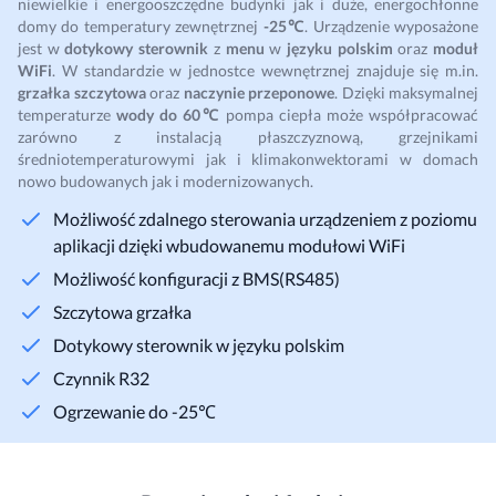
niewielkie i energooszczędne budynki jak i duże, energochłonne
domy do temperatury zewnętrznej
-25℃
. Urządzenie wyposażone
jest w
dotykowy sterownik
z
menu
w
języku polskim
oraz
moduł
WiFi
. W standardzie w jednostce wewnętrznej znajduje się m.in.
grzałka szczytowa
oraz
naczynie przeponowe
. Dzięki maksymalnej
temperaturze
wody do 60℃
pompa ciepła może współpracować
zarówno z instalacją płaszczyznową, grzejnikami
średniotemperaturowymi jak i klimakonwektorami w domach
nowo budowanych jak i modernizowanych.
Możliwość zdalnego sterowania urządzeniem z poziomu
aplikacji dzięki wbudowanemu modułowi WiFi
Możliwość konfiguracji z BMS(RS485)
Szczytowa grzałka
Dotykowy sterownik w języku polskim
Czynnik R32
Ogrzewanie do -25℃