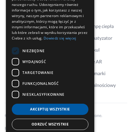
Kontakt
naszego ruchu. Udostępniamy również
informacje o tym, jak korzystasz z naszej
Gdzie kupić
witryny, naszym partnerom reklamowym i
analitycznym, którzy mogą łączyć je z
Dobierz pompę ciepła
innymi informacjami, które im przekazałeś
lub które zebrali w wyniku korzystania przez
Dobierz klimatyzator
Ciebie z ich usług.
Dowiedz się więcej
Aplikacja Erkul
NIEZBĘDNE
Wizualizacje AR
WYDAJNOŚĆ
TARGETOWANIE
Ambasador marki
FUNKCJONALNOŚĆ
Program lojalnościowy
NIESKLASYFIKOWANE
AKCEPTUJ WSZYSTKIE
© 2026 Cooper&Hunter, Wszelkie prawa zastrzeżone.
ODRZUĆ WSZYSTKIE
Polityka prywatności i cookies
Regulamin