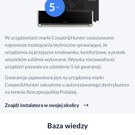
Karta gwarancyjna
Tylko dla zalogowanych do
Strefy Instalatora
Protokół reklamacyjny
W urządzeniach marki Cooper&Hunter zastosowano
najnowsze rozwiązania techniczne sprawiające, że
Tylko dla zalogowanych do
Strefy Instalatora
urządzenia są przyjazne środowisku, komfortowe, a przede
wszystkim solidnie wykonane. Wysoka niezawodność
urządzeń pozwala na udzielenie 5 lat gwarancji.
Gwarancja zapewniona jest na urządzenia marki
Cooper&Hunter zakupione u autoryzowanego dystrybutora
na terenie Rzeczpospolitej Polskiej.
Znajdź instalatora w swojej okolicy
Baza wiedzy