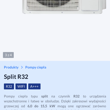
3 z 4
Produkty
Pompy ciepła
Split R32
R32
WIFI
A+++
Pompy ciepła typu
split
na czynnik
R32
to urządzenia
wszechstronne i łatwe w obsłudze. Dzięki zakresowi wydajności
grzewczej od
6,0 do 15,5 kW
mogą one ogrzewać zarówno