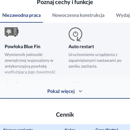
Poznaj cechy i funkcje
Niezawodna praca
Nowoczesna konstrukcja
Wydajn
Powłoka Blue Fin
Auto restart
Wymiennik jednostki
Uruchomienie urządzenia z
zewnętrznej wyposażony w
zapamiętanymi nastawami po
antykorozyjną powłokę
zaniku zasilania.
wydłużającą jego żywotność.
Pokaż więcej
Autodiagnoza
Start przy obniżonym
napięciu
Automatyczne wykrywanie
Cennik
usterek oraz komunikowanie
Bezpieczne uruchomienie
błędów odpowiednimi kodami.
urządzenia przy obniżonym
napięciu zasilania.
Nazwa wariantu
Kolor
Cena (Netto)