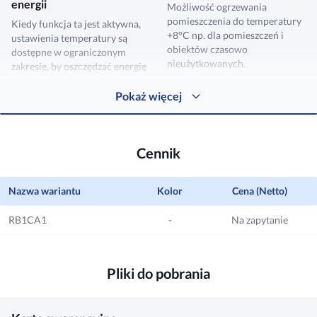
energii
Możliwość ogrzewania
pomieszczenia do temperatury
Kiedy funkcja ta jest aktywna,
+8°C np. dla pomieszczeń i
ustawienia temperatury są
obiektów czasowo
dostępne w ograniczonym
nieużytkowanych.
zakresie, by oszczędzać energię
Pokaż więcej
Funkcja I FEEL
Cennik
Możliwość odczytu
temperatury pomieszczenia z
czujnika w pilocie
Nazwa wariantu
Kolor
Cena (Netto)
bezprzewodowym lub
sterowniku naściennym.
RB1CA1
-
Na zapytanie
Pliki do pobrania