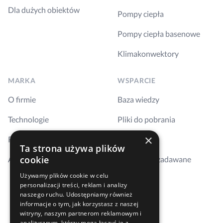
Dla dużych obiektów
Pompy ciepła
Pompy ciepła basenowe
Klimakonwektory
MARKA
WSPARCIE
O firmie
Baza wiedzy
Technologie
Pliki do pobrania
×
Realizacje
Szkolenia
Ta strona używa plików
cookie
Aktualności
Najczęściej zadawane
pytania
Używamy plików cookie w celu
personalizacji treści, reklam i analizy
Kontakt
naszego ruchu. Udostępniamy również
informacje o tym, jak korzystasz z naszej
Gdzie kupić
witryny, naszym partnerom reklamowym i
analitycznym, którzy mogą łączyć je z