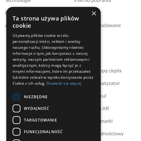
×
Realizacje
Szkolenia
Ta strona używa plików
cookie
Aktualności
Najczęściej zadawane
pytania
Używamy plików cookie w celu
personalizacji treści, reklam i analizy
Kontakt
naszego ruchu. Udostępniamy również
informacje o tym, jak korzystasz z naszej
Gdzie kupić
witryny, naszym partnerom reklamowym i
analitycznym, którzy mogą łączyć je z
Dobierz pompę ciepła
innymi informacjami, które im przekazałeś
lub które zebrali w wyniku korzystania przez
Dobierz klimatyzator
Ciebie z ich usług.
Dowiedz się więcej
Aplikacja Erkul
NIEZBĘDNE
Wizualizacje AR
WYDAJNOŚĆ
TARGETOWANIE
Ambasador marki
FUNKCJONALNOŚĆ
Program lojalnościowy