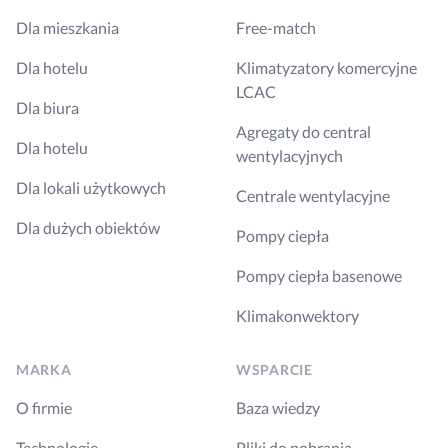
Dla mieszkania
Free-match
Dla hotelu
Klimatyzatory komercyjne
LCAC
Dla biura
Agregaty do central
Dla hotelu
wentylacyjnych
Dla lokali użytkowych
Centrale wentylacyjne
Dla dużych obiektów
Pompy ciepła
Pompy ciepła basenowe
Klimakonwektory
MARKA
WSPARCIE
O firmie
Baza wiedzy
Technologie
Pliki do pobrania