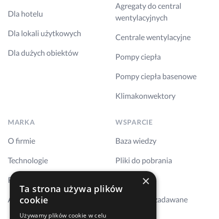
Agregaty do central
Dla hotelu
wentylacyjnych
Dla lokali użytkowych
Centrale wentylacyjne
Dla dużych obiektów
Pompy ciepła
Pompy ciepła basenowe
Klimakonwektory
MARKA
WSPARCIE
O firmie
Baza wiedzy
Technologie
Pliki do pobrania
×
Realizacje
Szkolenia
Ta strona używa plików
cookie
Aktualności
Najczęściej zadawane
pytania
Używamy plików cookie w celu