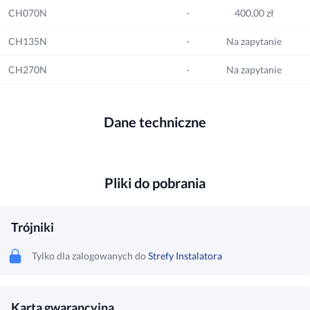
CH070N
-
400,00 zł
CH135N
-
Na zapytanie
CH270N
-
Na zapytanie
Dane techniczne
Pliki do pobrania
Trójniki
Tylko dla zalogowanych do
Strefy Instalatora
Karta gwarancyjna