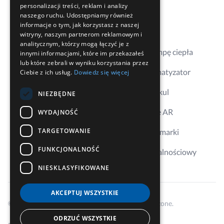
personalizacji treści, reklam i analizy
Kontakt
naszego ruchu. Udostępniamy również
informacje o tym, jak korzystasz z naszej
Gdzie kupić
witryny, naszym partnerom reklamowym i
analitycznym, którzy mogą łączyć je z
Dobierz pompę ciepła
innymi informacjami, które im przekazałeś
lub które zebrali w wyniku korzystania przez
Dobierz klimatyzator
Ciebie z ich usług.
Dowiedz się więcej
Aplikacja Erkul
NIEZBĘDNE
Wizualizacje AR
WYDAJNOŚĆ
TARGETOWANIE
Ambasador marki
FUNKCJONALNOŚĆ
Program lojalnościowy
NIESKLASYFIKOWANE
AKCEPTUJ WSZYSTKIE
© 2026 Cooper&Hunter, Wszelkie prawa zastrzeżone.
ODRZUĆ WSZYSTKIE