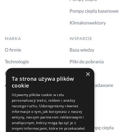
Pompy ciepła basenowe
Klimakonwektory
MARKA
WSPARCIE
O firmie
Baza wiedzy
Technologie
Pliki do pobrania
×
Realizacje
Szkolenia
Ta strona używa plików
cookie
Aktualności
Najczęściej zadawane
pytania
Używamy plików cookie w celu
personalizacji treści, reklam i analizy
Kontakt
naszego ruchu. Udostępniamy również
informacje o tym, jak korzystasz z naszej
Gdzie kupić
witryny, naszym partnerom reklamowym i
analitycznym, którzy mogą łączyć je z
Dobierz pompę ciepła
innymi informacjami, które im przekazałeś