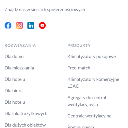
Znajdź nas w sieciach społecznościowych
Facebook
Instagram
Linkedin
Youtube
ROZWIĄZANIA
PRODUKTY
Dla domu
Klimatyzatory pokojowe
Dla mieszkania
Free-match
Dla hotelu
Klimatyzatory komercyjne
LCAC
Dla biura
Agregaty do central
Dla hotelu
wentylacyjnych
Dla lokali użytkowych
Centrale wentylacyjne
Dla dużych obiektów
Pompy ciepła