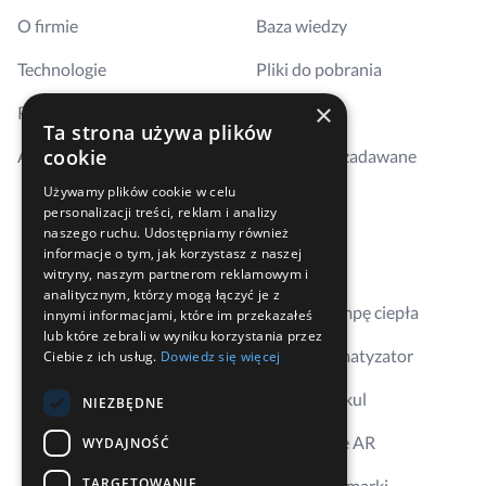
O firmie
Baza wiedzy
Technologie
Pliki do pobrania
×
Realizacje
Szkolenia
Ta strona używa plików
cookie
Aktualności
Najczęściej zadawane
pytania
Używamy plików cookie w celu
personalizacji treści, reklam i analizy
Kontakt
naszego ruchu. Udostępniamy również
informacje o tym, jak korzystasz z naszej
Gdzie kupić
witryny, naszym partnerom reklamowym i
analitycznym, którzy mogą łączyć je z
Dobierz pompę ciepła
innymi informacjami, które im przekazałeś
lub które zebrali w wyniku korzystania przez
Dobierz klimatyzator
Ciebie z ich usług.
Dowiedz się więcej
Aplikacja Erkul
NIEZBĘDNE
Wizualizacje AR
WYDAJNOŚĆ
TARGETOWANIE
Ambasador marki