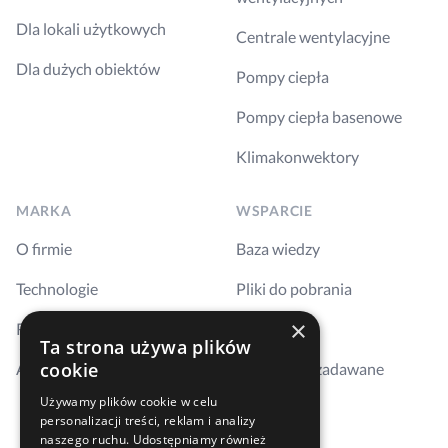
Dla lokali użytkowych
Centrale wentylacyjne
Dla dużych obiektów
Pompy ciepła
Pompy ciepła basenowe
Klimakonwektory
MARKA
WSPARCIE
O firmie
Baza wiedzy
Technologie
Pliki do pobrania
×
Realizacje
Szkolenia
Ta strona używa plików
cookie
Aktualności
Najczęściej zadawane
pytania
Używamy plików cookie w celu
personalizacji treści, reklam i analizy
Kontakt
naszego ruchu. Udostępniamy również