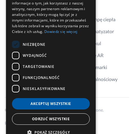
informacje o tym, jak korzystasz z naszej
Gdzie kupić
witryny, naszym partnerom reklamowym i
analitycznym, którzy mogą łączyć je z
Dobierz pompę ciepła
innymi informacjami, które im przekazałeś
lub które zebrali w wyniku korzystania przez
Dobierz klimatyzator
Ciebie z ich usług.
Dowiedz się więcej
Aplikacja Erkul
NIEZBĘDNE
Wizualizacje AR
WYDAJNOŚĆ
TARGETOWANIE
Ambasador marki
FUNKCJONALNOŚĆ
Program lojalnościowy
NIESKLASYFIKOWANE
AKCEPTUJ WSZYSTKIE
© 2026 Cooper&Hunter, Wszelkie prawa zastrzeżone.
ODRZUĆ WSZYSTKIE
Polityka prywatności i cookies
Regulamin
POKAŻ SZCZEGÓŁY