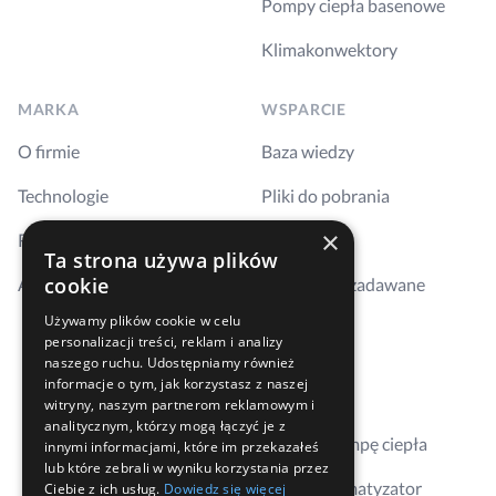
Pompy ciepła basenowe
Klimakonwektory
MARKA
WSPARCIE
O firmie
Baza wiedzy
Technologie
Pliki do pobrania
×
Realizacje
Szkolenia
Ta strona używa plików
cookie
Aktualności
Najczęściej zadawane
pytania
Używamy plików cookie w celu
personalizacji treści, reklam i analizy
Kontakt
naszego ruchu. Udostępniamy również
informacje o tym, jak korzystasz z naszej
Gdzie kupić
witryny, naszym partnerom reklamowym i
analitycznym, którzy mogą łączyć je z
Dobierz pompę ciepła
innymi informacjami, które im przekazałeś
lub które zebrali w wyniku korzystania przez
Dobierz klimatyzator
Ciebie z ich usług.
Dowiedz się więcej