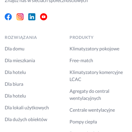
Znajdź nas w sieciach społecznościowych
Facebook
Instagram
Linkedin
Youtube
ROZWIĄZANIA
PRODUKTY
Dla domu
Klimatyzatory pokojowe
Dla mieszkania
Free-match
Dla hotelu
Klimatyzatory komercyjne
LCAC
Dla biura
Agregaty do central
Dla hotelu
wentylacyjnych
Dla lokali użytkowych
Centrale wentylacyjne
Dla dużych obiektów
Pompy ciepła