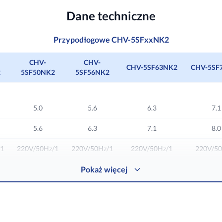
Biały
Dane techniczne
-
Przypodłogowe CHV-5SFxxNK2
Biały
CHV-
CHV-
CHV-5SF63NK2
CHV-5SF
2
5SF50NK2
5SF56NK2
5.0
5.6
6.3
7.1
5.6
6.3
7.1
8.0
/1
220V/50Hz/1
220V/50Hz/1
220V/50Hz/1
220V/50
6
Pokaż więcej
6
6
55
55
80
80
0
750/650/600
750/650/600
1350/1200/1050
1350/120