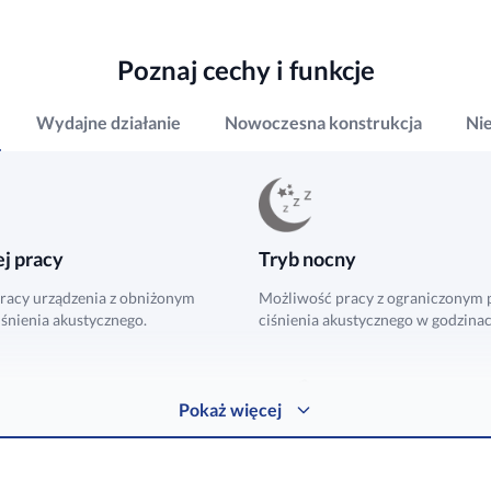
Poznaj cechy i funkcje
Wydajne działanie
Nowoczesna konstrukcja
Ni
ej pracy
Tryb nocny
racy urządzenia z obniżonym
Możliwość pracy z ograniczonym
śnienia akustycznego.
ciśnienia akustycznego w godzina
Pokaż więcej
filtr powietrza
Poziomy ruch żaluzji