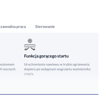
ezawodna praca
Sterowanie
Funkcja gorącego startu
 poziomem
Uruchomienie nawiewu w trybie ogrzewania
ch nocnych.
dopiero po wstępnym wygrzaniu wymiennika
ciepła.
Przypomnienie o czyszczeniu filtra