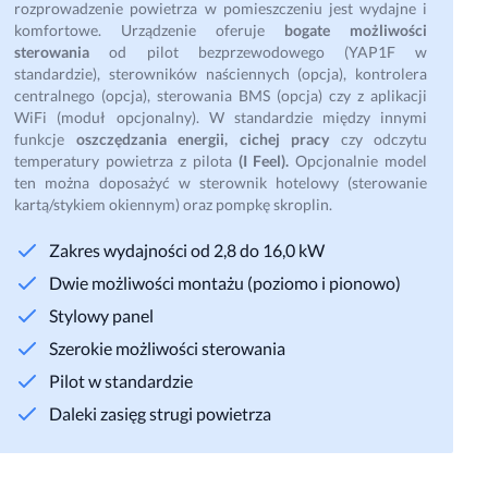
rozprowadzenie powietrza w pomieszczeniu jest wydajne i
komfortowe. Urządzenie oferuje
bogate możliwości
sterowania
od pilot bezprzewodowego (YAP1F w
standardzie), sterowników naściennych (opcja), kontrolera
centralnego (opcja), sterowania BMS (opcja) czy z aplikacji
WiFi (moduł opcjonalny). W standardzie między innymi
funkcje
oszczędzania energii, cichej pracy
czy odczytu
temperatury powietrza z pilota
(I Feel).
Opcjonalnie model
ten można doposażyć w sterownik hotelowy (sterowanie
kartą/stykiem okiennym) oraz pompkę skroplin.
Zakres wydajności od 2,8 do 16,0 kW
Dwie możliwości montażu (poziomo i pionowo)
Stylowy panel
Szerokie możliwości sterowania
Pilot w standardzie
Daleki zasięg strugi powietrza