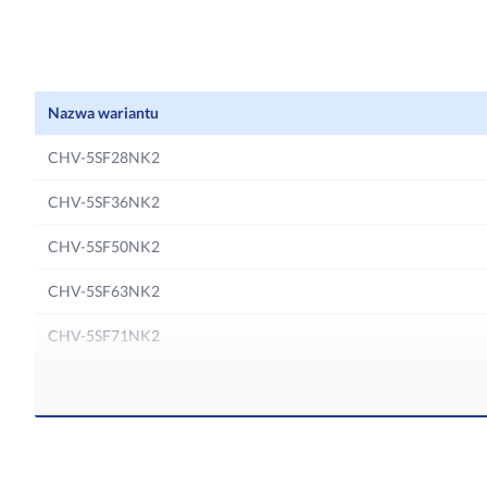
Możliwość regulowania biegów wentylatora
Wstępny si
oraz intensywności nawiewu powietrza.
czyszczeniu.
Nazwa wariantu
CHV-5SF28NK2
CHV-5SF36NK2
CHV-5SF50NK2
CHV-5SF63NK2
CHV-5SF71NK2
CHV-5SF90NK2
CHV-5SF112NK2
CHV-5SF125NK2