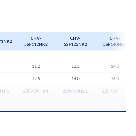
Na zapytanie
Na zapytanie
Na zapytanie
CHV-
CHV-
CHV-
71NK2
5SF112NK2
5SF125NK2
5SF140NK2
11.2
12.5
14.0
12.5
14.0
16.0
Hz/1
220V/50Hz/1
220V/50Hz/1
220V/50Hz/1
6
6
6
120
120
150
0/1050
1800/1600/1400
1800/1600/1400
2000/1750/1600