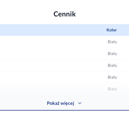
atkowy filtr powietrza łatwy w
Możliwość poziomego (lewo-praw
automatycznego ruchu żaluzji kier
Cennik
nawiewem powietrza.
Kolor
Biały
Biały
Biały
Biały
Biały
Biały
Pokaż więcej
Biały
Biały