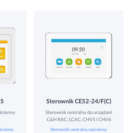
7
Ø17
Ø17
Ø17
5
1.75
1.75
1.75
5x235
1570x665x235
1570x665x235
1570x665x235
0
41.0
41.0
43.0
55
Sterownik CE52-24/F(C)
ścienny
Sterownik centralny do urządzeń
C&H RAC, LCAC, CHV5 i CHV6
ścienny
Sterownik centralny naścienny