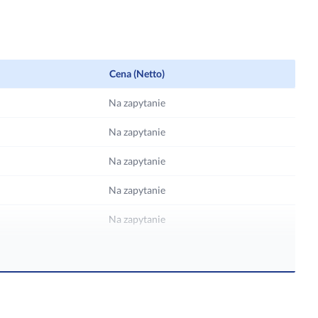
o)
Możliwość ustawienia przypomnienia o
ującej
wykonaniu konserwacji urządzenia.
Cena (Netto)
Na zapytanie
Na zapytanie
Na zapytanie
Na zapytanie
Na zapytanie
Na zapytanie
Na zapytanie
Na zapytanie