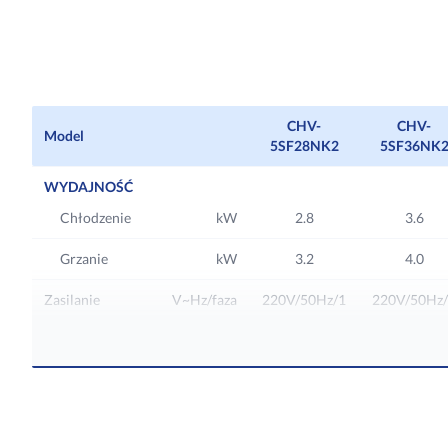
CHV-5SF140NK2
CHV-5SF560NK2
CHV-5SF160NK2
CHV-
CHV-
Model
5SF28NK2
5SF36NK
WYDAJNOŚĆ
Chłodzenie
kW
2.8
3.6
Grzanie
kW
3.2
4.0
Zasilanie
V~Hz/faza
220V/50Hz/1
220V/50Hz
Zabezpieczenie
A
6
6
Zużycie energii
W
35
35
Przepływ
m³/h
600/500/450
600/500/45
powietrza